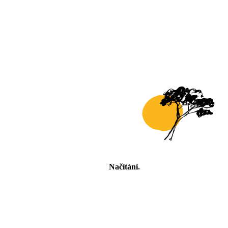
Načítání
.
.