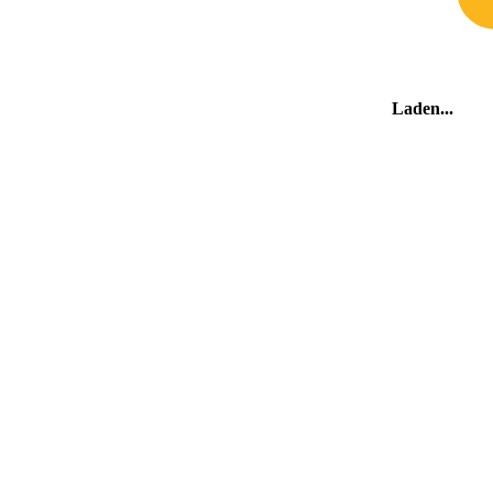
Laden
De omgeving