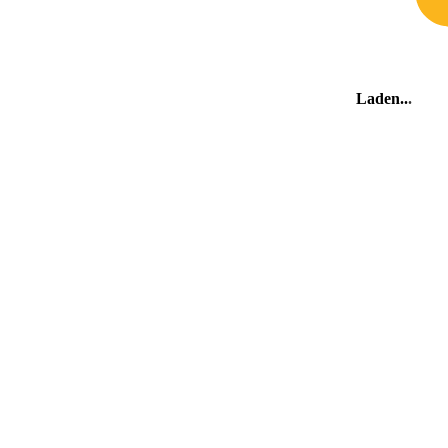
Laden
.
Die Umgebung