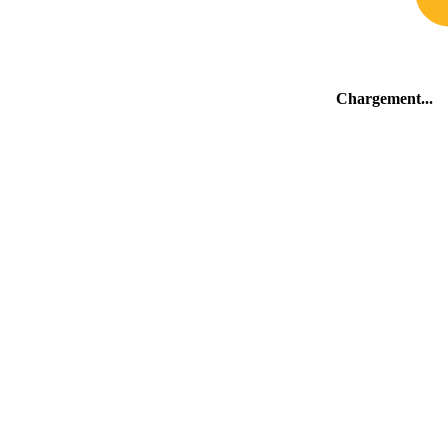
Chargement
.
Les environs