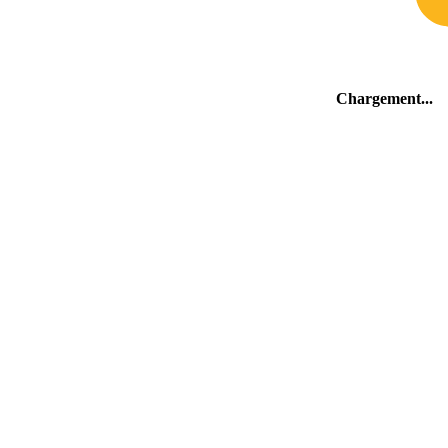
Chargement
.
Les environs